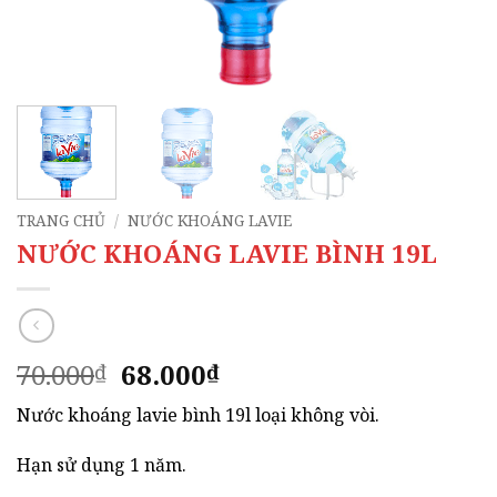
TRANG CHỦ
/
NƯỚC KHOÁNG LAVIE
NƯỚC KHOÁNG LAVIE BÌNH 19L
Giá
Giá
70.000
68.000
₫
₫
gốc
hiện
Nước khoáng lavie bình 19l loại không vòi.
là:
tại
70.000₫.
là:
Hạn sử dụng 1 năm.
68.000₫.