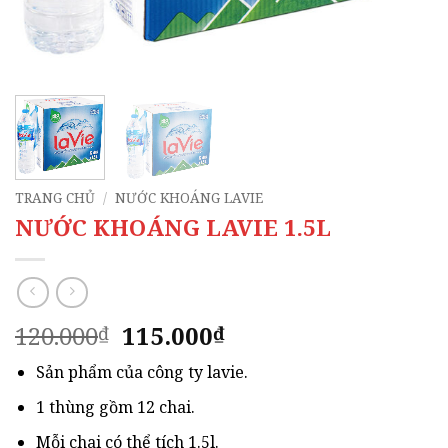
TRANG CHỦ
/
NƯỚC KHOÁNG LAVIE
NƯỚC KHOÁNG LAVIE 1.5L
Giá
Giá
120.000
115.000
₫
₫
gốc
hiện
Sản phẩm của công ty lavie.
là:
tại
120.000₫.
là:
1 thùng gồm 12 chai.
115.000₫.
Mỗi chai có thể tích 1.5l.