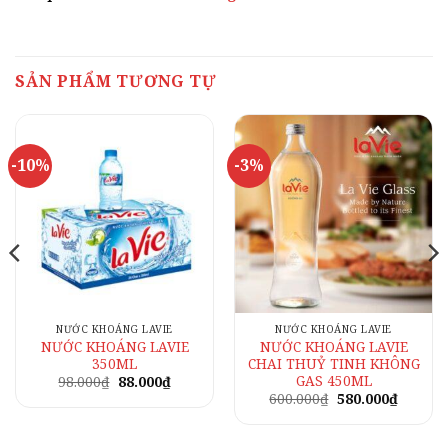
SẢN PHẨM TƯƠNG TỰ
-10%
-3%
NƯỚC KHOÁNG LAVIE
NƯỚC KHOÁNG LAVIE
NƯỚC KHOÁNG LAVIE
NƯỚC KHOÁNG LAVIE
350ML
CHAI THUỶ TINH KHÔNG
GAS 450ML
Giá
Giá
98.000
₫
88.000
₫
gốc
hiện
Giá
Giá
600.000
₫
580.000
₫
là:
tại
gốc
hiện
98.000₫.
là:
là:
tại
0₫.
88.000₫.
600.000₫.
là: