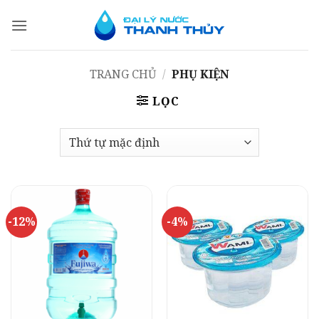
Bỏ
qua
nội
dung
TRANG CHỦ
/
PHỤ KIỆN
LỌC
-12%
-4%