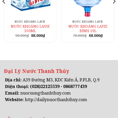
NƯỚC KHOÁNG LAVIE
NƯỚC KHOÁNG LAVIE
NƯỚC KHOÁNG LAVIE
NƯỚC KHOÁNG LAVIE
350ML
BÌNH 19L
Giá
Giá
Giá
Giá
98.000
₫
88.000
₫
70.000
₫
68.000
₫
gốc
hiện
gốc
hiện
là:
tại
là:
tại
0₫.
98.000₫.
là:
70.000₫.
là:
88.000₫.
68.000₫.
Đại Lý Nước Thanh Thủy
Địa chỉ:
A39 Đường M3, KDC Kiến Á, P.PLB, Q.9
Điện thoại:
(028)22125539 - 0868777439
Email:
nuocuongthanhthuy.com
Website:
http://dailynuocthanhthuy.com