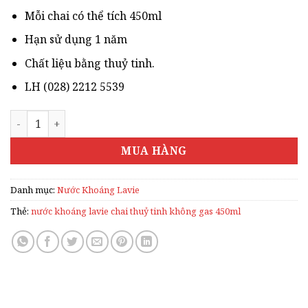
580.000₫.
Mỗi chai có thể tích 450ml
Hạn sử dụng 1 năm
Chất liệu bằng thuỷ tinh.
LH (028) 2212 5539
NƯỚC KHOÁNG LAVIE CHAI THUỶ TINH KHÔNG GAS 450M
MUA HÀNG
Danh mục:
Nước Khoáng Lavie
Thẻ:
nước khoáng lavie chai thuỷ tinh không gas 450ml