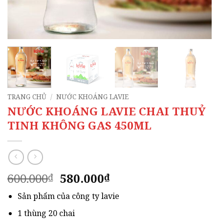
TRANG CHỦ
/
NƯỚC KHOÁNG LAVIE
NƯỚC KHOÁNG LAVIE CHAI THUỶ
TINH KHÔNG GAS 450ML
Giá
Giá
600.000
580.000
₫
₫
gốc
hiện
Sản phẩm của công ty lavie
là:
tại
600.000₫.
là:
1 thùng 20 chai