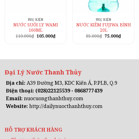
PHỤ KIỆN
PHỤ KIỆN
NƯỚC SUỐI LY WAMI
NƯỚC KIỀM FUJIWA BÌNH
160ML
20L
Giá
Giá
Giá
Giá
110.000
₫
105.000
₫
85.000
₫
75.000
₫
gốc
hiện
gốc
hiện
là:
tại
là:
tại
110.000₫.
là:
85.000₫.
là:
0₫.
105.000₫.
75.000₫.
Đại Lý Nước Thanh Thủy
Địa chỉ:
A39 Đường M3, KDC Kiến Á, P.PLB, Q.9
Điện thoại:
(028)22125539 - 0868777439
Email:
nuocuongthanhthuy.com
Website:
http://dailynuocthanhthuy.com
HỖ TRỢ KHÁCH HÀNG