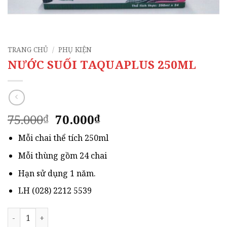
TRANG CHỦ
/
PHỤ KIỆN
NƯỚC SUỐI TAQUAPLUS 250ML
Giá
Giá
75.000
70.000
₫
₫
gốc
hiện
Mỗi chai thể tích 250ml
là:
tại
75.000₫.
là:
Mỗi thùng gồm 24 chai
70.000₫.
Hạn sử dụng 1 năm.
LH (028) 2212 5539
NƯỚC SUỐI TAQUAPLUS 250ML số lượng