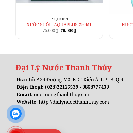
PHỤ KIỆN
NƯỚC SUỐI TAQUAPLUS 250ML
NƯỚC
Giá
Giá
75.000
₫
70.000
₫
gốc
hiện
là:
tại
75.000₫.
là:
70.000₫.
Đại Lý Nước Thanh Thủy
Địa chỉ:
A39 Đường M3, KDC Kiến Á, P.PLB, Q.9
Điện thoại:
(028)22125539 - 0868777439
Email:
nuocuongthanhthuy.com
Website:
http://dailynuocthanhthuy.com