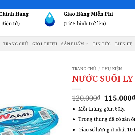
Chính Hãng
Giao Hàng Miễn Phí
 điện tử)
(Từ 5 bình trở lên)
TRANG CHỦ
GIỚI THIỆU
SẢN PHẨM
TIN TỨC
LIÊN HỆ
TRANG CHỦ
/
PHỤ KIỆN
NƯỚC SUỐI LY
Giá
120.000
115.000
₫
gốc
Mỗi thùng gồm 60ly.
là:
120.000₫
Trong thùng đã có sẵn ố
Giao số lượng ít nhất 10