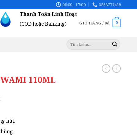
08:00 - 17:00
0868777439
Thanh Toán Linh Hoạt
GIỎ HÀNG /
0
₫
0
(COD hoặc Banking)
Tìm
kiếm:
 WAMI 110ML
Giá
₫
hiện
tại
.
là:
ng hút.
115.000₫.
 thùng.