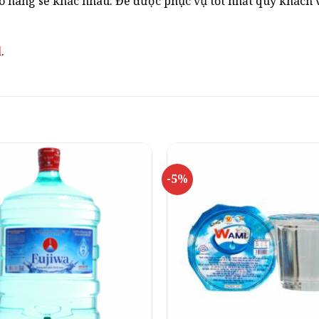
o hàng sẽ khác nhau. Để được phục vụ tốt nhất quý khách vu
l
.
-5%