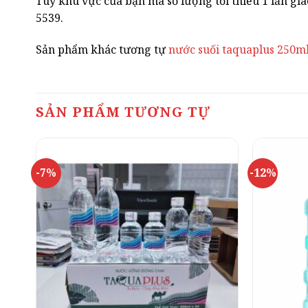
Tuỳ khu vực của bạn mà số lượng tối thiểu 1 lần gia
5539.
Sản phẩm khác tương tự
nước suối taquaplus 250m
SẢN PHẨM TƯƠNG TỰ
-7%
-12%