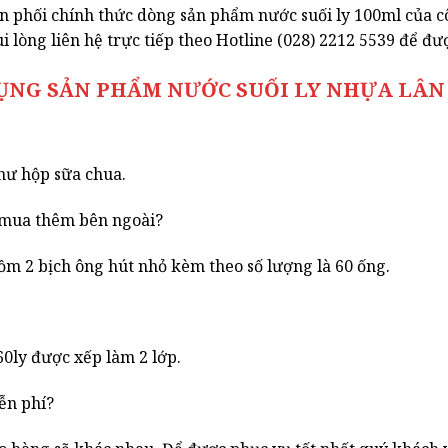
phối chính thức dòng sản phẩm nước suối ly 100ml của côn
lòng liên hệ trực tiếp theo Hotline (028) 2212 5539 để đư
NG SẢN PHẨM NƯỚC SUỐI LY NHỰA LÂN 
như hộp sữa chua.
n mua thêm bên ngoài?
m 2 bịch ông hút nhỏ kèm theo số lượng là 60 ống.
0ly được xếp làm 2 lớp.
ễn phí?