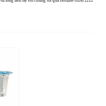
i lòng liên hệ với chúng tôi qua Hotline (028) 2212