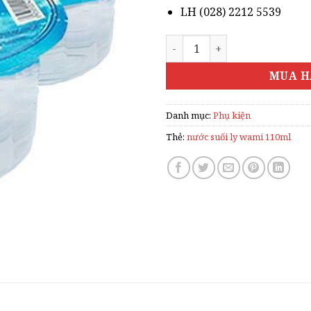
LH (028) 2212 5539
NƯỚC SUỐI LY WAMI 110ML
MUA H
Danh mục:
Phụ kiện
Thẻ:
nước suối ly wami 110ml