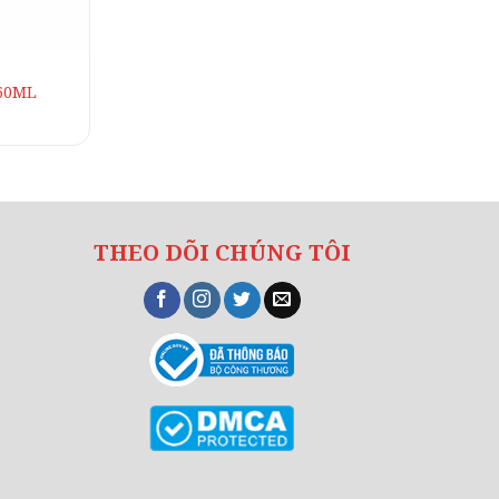
60ML
Giá
hiện
tại
là:
105.000₫.
THEO DÕI CHÚNG TÔI