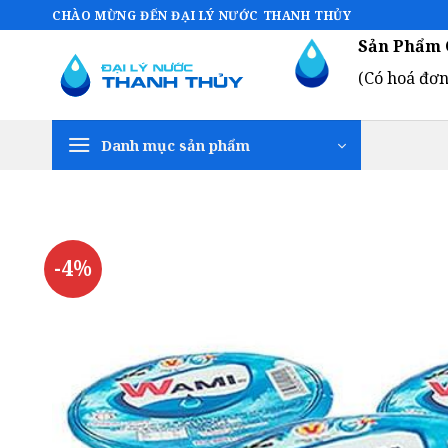
Bỏ
CHÀO MỪNG ĐẾN ĐẠI LÝ NƯỚC THANH THỦY
qua
Sản Phẩm 
nội
(Có hoá đơn
dung
Danh mục sản phẩm
-4%