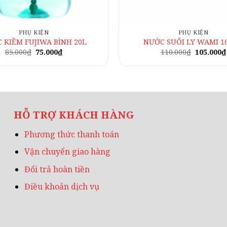
PHỤ KIỆN
PHỤ KIỆN
 KIỀM FUJIWA BÌNH 20L
NƯỚC SUỐI LY WAMI 1
Giá
Giá
Giá
85.000
₫
75.000
₫
110.000
₫
105.000
₫
gốc
hiện
gốc
là:
tại
là:
85.000₫.
là:
110.000₫.
75.000₫.
HỖ TRỢ KHÁCH HÀNG
Phương thức thanh toán
Vận chuyển giao hàng
Đổi trả hoàn tiền
Điều khoản dịch vụ