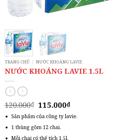
TRANG CHỦ
/
NƯỚC KHOÁNG LAVIE
NƯỚC KHOÁNG LAVIE 1.5L
Giá
Giá
120.000
115.000
₫
₫
gốc
hiện
Sản phẩm của công ty lavie.
là:
tại
120.000₫.
là:
1 thùng gồm 12 chai.
115.000₫.
Mỗi chai có thể tích 1.5l.