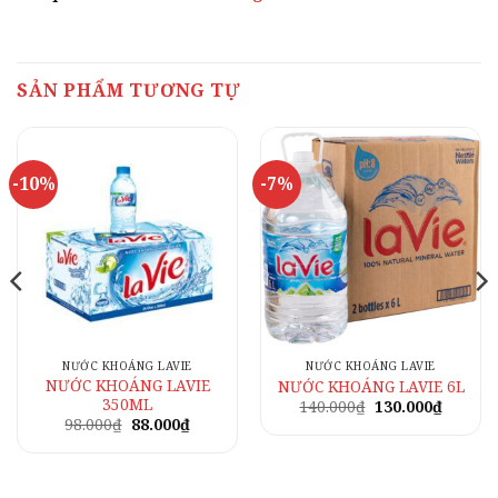
SẢN PHẨM TƯƠNG TỰ
-10%
-7%
NƯỚC KHOÁNG LAVIE
NƯỚC KHOÁNG LAVIE
NƯỚC KHOÁNG LAVIE
NƯỚC KHOÁNG LAVIE 6L
350ML
Giá
Giá
140.000
₫
130.000
₫
gốc
hiện
Giá
Giá
98.000
₫
88.000
₫
là:
tại
gốc
hiện
140.000₫.
là:
là:
tại
130.000
98.000₫.
là:
.
88.000₫.