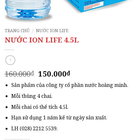
TRANG CHỦ
/
NƯỚC ION LIFE
NƯỚC ION LIFE 4.5L
Giá
Giá
160.000
150.000
₫
₫
gốc
hiện
Sản phẩm của công ty cổ phần nước hoàng minh.
là:
tại
160.000₫.
là:
Mỗi thùng 4 chai.
150.000₫.
Mỗi chai có thể tích 4.5l.
Hạn sử dụng 1 năm kể từ ngày sản xuất.
LH (028) 2212 5539.