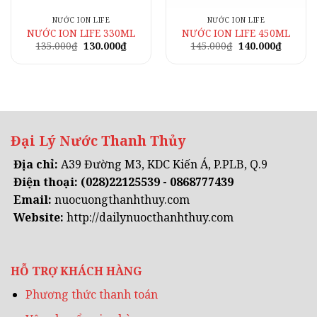
NƯỚC ION LIFE
NƯỚC ION LIFE
NƯỚC ION LIFE 330ML
NƯỚC ION LIFE 450ML
Giá
Giá
Giá
Giá
135.000
₫
130.000
₫
145.000
₫
140.000
₫
gốc
hiện
gốc
hiện
là:
tại
là:
tại
135.000₫.
là:
145.000₫.
là:
130.000₫.
140.000
.
Đại Lý Nước Thanh Thủy
Địa chỉ:
A39 Đường M3, KDC Kiến Á, P.PLB, Q.9
Điện thoại:
(028)22125539 - 0868777439
Email:
nuocuongthanhthuy.com
Website:
http://dailynuocthanhthuy.com
HỖ TRỢ KHÁCH HÀNG
Phương thức thanh toán