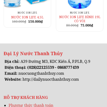
NƯỚC ION LIFE
NƯỚC ION LIFE
NƯỚC ION LIFE BÌNH 19L
NƯỚC ION LIFE 4.5L
CÓ VÒI
Giá
Giá
160.000
₫
150.000
₫
gốc
hiện
Giá
Giá
80.000
₫
75.000
₫
là:
tại
gốc
hiện
160.000₫.
là:
là:
tại
0₫.
150.000₫.
80.000₫.
là:
75.000₫.
Đại Lý Nước Thanh Thủy
Địa chỉ:
A39 Đường M3, KDC Kiến Á, P.PLB, Q.9
Điện thoại:
(028)22125539 - 0868777439
Email:
nuocuongthanhthuy.com
Website:
http://dailynuocthanhthuy.com
HỖ TRỢ KHÁCH HÀNG
Phương thức thanh toán