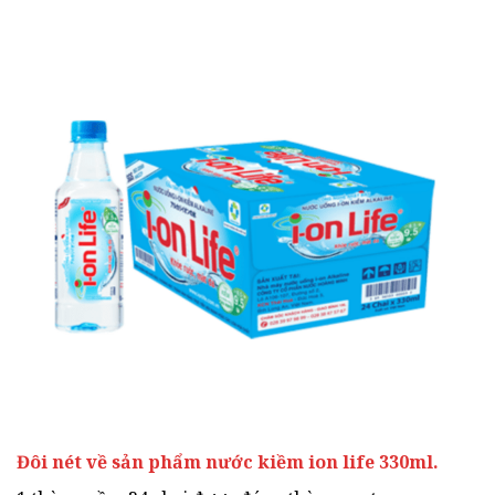
Đôi nét về sản phẩm nước kiềm ion life 330ml.