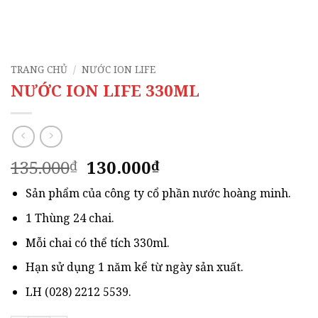
TRANG CHỦ
/
NƯỚC ION LIFE
NƯỚC ION LIFE 330ML
Giá
Giá
135.000
130.000
₫
₫
gốc
hiện
Sản phẩm của công ty cổ phần nước hoàng minh.
là:
tại
135.000₫.
là:
1 Thùng 24 chai.
130.000₫.
Mỗi chai có thể tích 330ml.
Hạn sử dụng 1 năm kể từ ngày sản xuất.
LH (028) 2212 5539.