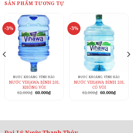
SẢN PHẨM TƯƠNG TỰ
-3%
-3%
NƯỚC KHOÁNG VĨNH HẢO
NƯỚC KHOÁNG VĨNH HẢO
NƯỚC VIHAWA BÌNH 20L
NƯỚC VIHAWA BÌNH 20L
KHÔNG VÒI
CÓ VÒI
Giá
Giá
Giá
Giá
62.000
₫
60.000
₫
62.000
₫
60.000
₫
gốc
hiện
gốc
hiện
là:
tại
là:
tại
62.000₫.
là:
62.000₫.
là:
₫.
60.000₫.
60.000₫.
Đại Lý Nước Thanh Thủy