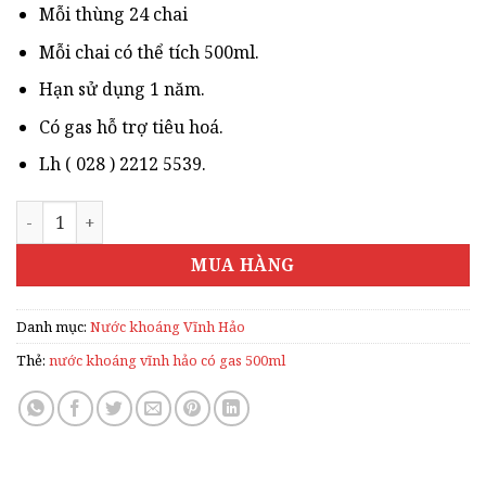
150.000₫.
Mỗi thùng 24 chai
Mỗi chai có thể tích 500ml.
Hạn sử dụng 1 năm.
Có gas hỗ trợ tiêu hoá.
Lh ( 028 ) 2212 5539.
NƯỚC KHOÁNG VĨNH HẢO CÓ GAS 500ML số lượng
MUA HÀNG
Danh mục:
Nước khoáng Vĩnh Hảo
Thẻ:
nước khoáng vĩnh hảo có gas 500ml