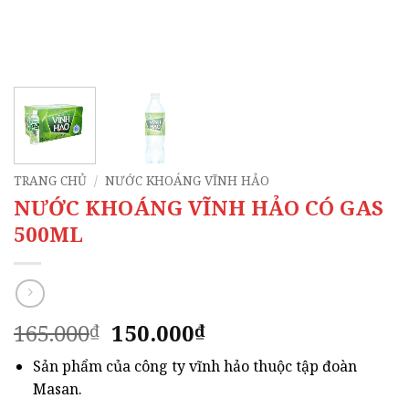
TRANG CHỦ
/
NƯỚC KHOÁNG VĨNH HẢO
NƯỚC KHOÁNG VĨNH HẢO CÓ GAS
500ML
Giá
Giá
165.000
150.000
₫
₫
gốc
hiện
Sản phẩm của công ty vĩnh hảo thuộc tập đoàn
là:
tại
Masan.
165.000₫.
là: