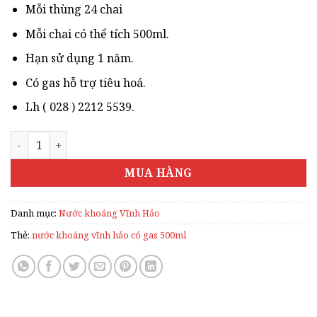
150.000₫.
Mỗi thùng 24 chai
Mỗi chai có thể tích 500ml.
Hạn sử dụng 1 năm.
Có gas hỗ trợ tiêu hoá.
Lh ( 028 ) 2212 5539.
NƯỚC KHOÁNG VĨNH HẢO CÓ GAS 500ML số lượng
MUA HÀNG
Danh mục:
Nước khoáng Vĩnh Hảo
Thẻ:
nước khoáng vĩnh hảo có gas 500ml