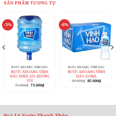
SẢN PHẨM TƯƠNG TỰ
-3%
-6%
NƯỚC KHOÁNG VĨNH HẢO
NƯỚC KHOÁNG VĨNH HẢO
NƯỚC KHOÁNG VĨNH
NƯỚC KHOÁNG VĨNH
HẢO BÌNH 20L KHÔNG
HẢO 350ML
VÒI
Giá
Giá
90.000
₫
85.000
₫
gốc
hiện
Giá
Giá
75.000
₫
73.000
₫
là:
tại
gốc
hiện
90.000₫.
là:
là:
tại
.
85.000₫.
75.000₫.
là:
73.000₫.
Đại Lý Nước Thanh Thủy