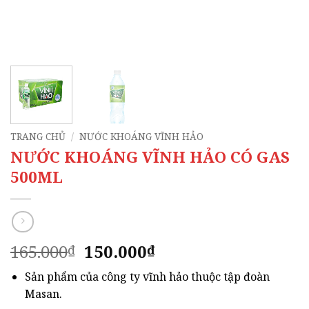
TRANG CHỦ
/
NƯỚC KHOÁNG VĨNH HẢO
NƯỚC KHOÁNG VĨNH HẢO CÓ GAS
500ML
Giá
Giá
165.000
150.000
₫
₫
gốc
hiện
Sản phẩm của công ty vĩnh hảo thuộc tập đoàn
là:
tại
Masan.
165.000₫.
là: