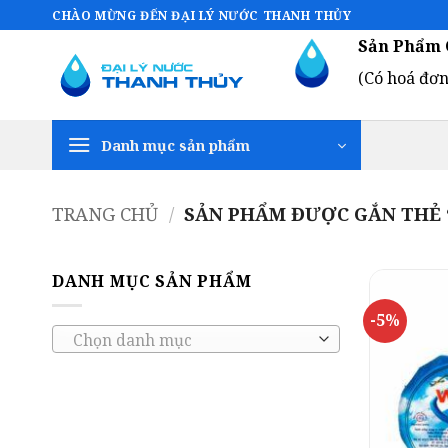
Bỏ
CHÀO MỪNG ĐẾN ĐẠI LÝ NƯỚC THANH THỦY
qua
Sản Phẩm 
nội
(Có hoá đơn
dung
Danh mục sản phẩm
TRANG CHỦ
/
SẢN PHẨM ĐƯỢC GẮN THẺ “
DANH MỤC SẢN PHẨM
-5%
Chọn danh mục