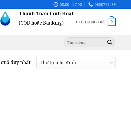
08:00 - 17:00
0868777439
Thanh Toán Linh Hoạt
GIỎ HÀNG /
0
₫
0
(COD hoặc Banking)
Tìm
kiếm:
t quả duy nhất