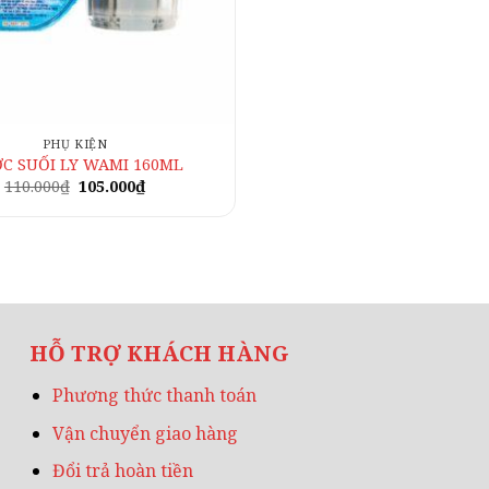
PHỤ KIỆN
C SUỐI LY WAMI 160ML
Giá
Giá
110.000
₫
105.000
₫
gốc
hiện
là:
tại
110.000₫.
là:
105.000₫.
HỖ TRỢ KHÁCH HÀNG
Phương thức thanh toán
Vận chuyển giao hàng
Đổi trả hoàn tiền