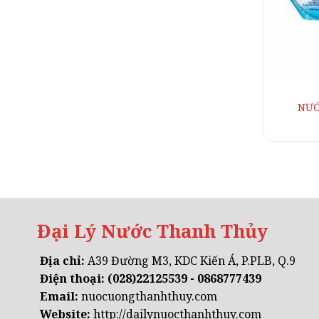
NƯỚ
Đại Lý Nước Thanh Thủy
Địa chỉ:
A39 Đường M3, KDC Kiến Á, P.PLB, Q.9
Điện thoại:
(028)22125539 - 0868777439
Email:
nuocuongthanhthuy.com
Website:
http://dailynuocthanhthuy.com