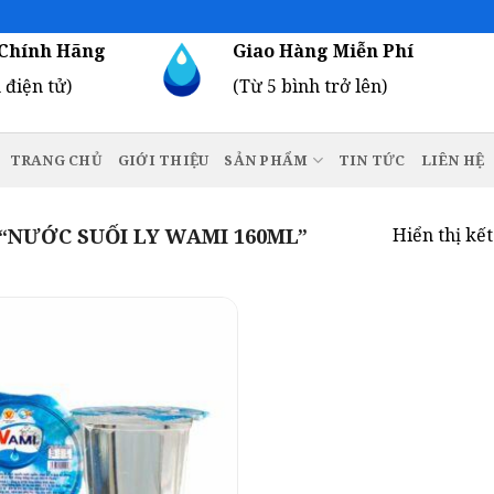
Chính Hãng
Giao Hàng Miễn Phí
 điện tử)
(Từ 5 bình trở lên)
TRANG CHỦ
GIỚI THIỆU
SẢN PHẨM
TIN TỨC
LIÊN HỆ
NƯỚC SUỐI LY WAMI 160ML”
Hiển thị kế