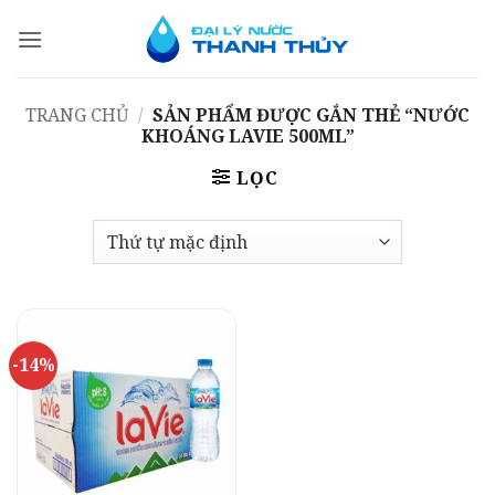
Bỏ
qua
nội
dung
TRANG CHỦ
/
SẢN PHẨM ĐƯỢC GẮN THẺ “NƯỚC
KHOÁNG LAVIE 500ML”
LỌC
-14%