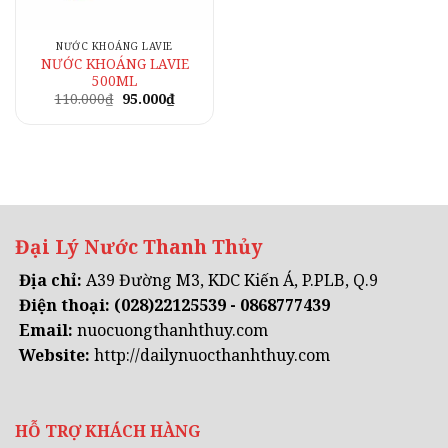
NƯỚC KHOÁNG LAVIE
NƯỚC KHOÁNG LAVIE
500ML
Giá
Giá
110.000
₫
95.000
₫
gốc
hiện
là:
tại
110.000₫.
là:
95.000₫.
Đại Lý Nước Thanh Thủy
Địa chỉ:
A39 Đường M3, KDC Kiến Á, P.PLB, Q.9
Điện thoại:
(028)22125539 - 0868777439
Email:
nuocuongthanhthuy.com
Website:
http://dailynuocthanhthuy.com
HỖ TRỢ KHÁCH HÀNG