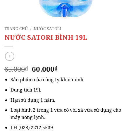
TRANG CHỦ
/
NƯỚC SATORI
NƯỚC SATORI BÌNH 19L
Giá
Giá
65.000
60.000
₫
₫
gốc
hiện
Sản phẩm của công ty khai minh.
là:
tại
65.000₫.
là:
Dung tích 19l.
60.000₫.
Hạn sử dụng 1 năm.
Loại bình 2 trong 1 vừa có vòi xả vừa sử dụng cho
máy nóng lạnh.
LH (028) 2212 5539.