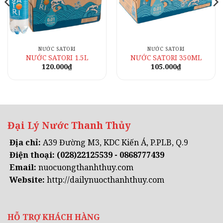
NƯỚC SATORI
NƯỚC SATORI
NƯỚC SATORI 1.5L
NƯỚC SATORI 350ML
120.000
₫
105.000
₫
Đại Lý Nước Thanh Thủy
Địa chỉ:
A39 Đường M3, KDC Kiến Á, P.PLB, Q.9
Điện thoại:
(028)22125539 - 0868777439
Email:
nuocuongthanhthuy.com
Website:
http://dailynuocthanhthuy.com
HỖ TRỢ KHÁCH HÀNG