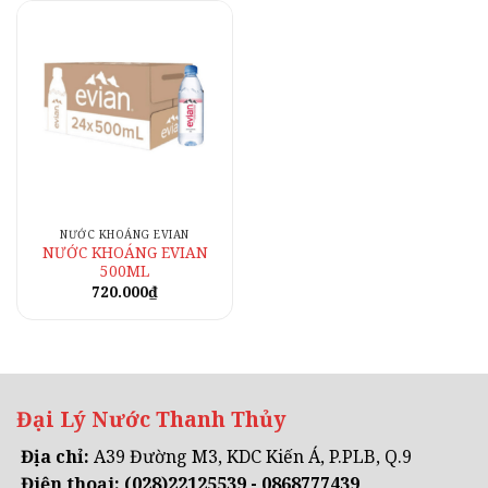
NƯỚC KHOÁNG EVIAN
NƯỚC KHOÁNG EVIAN
500ML
720.000
₫
Đại Lý Nước Thanh Thủy
Địa chỉ:
A39 Đường M3, KDC Kiến Á, P.PLB, Q.9
Điện thoại:
(028)22125539 - 0868777439