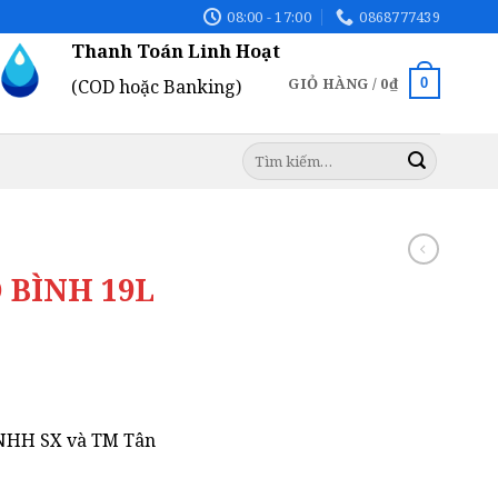
08:00 - 17:00
0868777439
Thanh Toán Linh Hoạt
GIỎ HÀNG /
0
₫
0
(COD hoặc Banking)
Tìm
kiếm:
 BÌNH 19L
iá
iện
TNHH SX và TM Tân
i
: