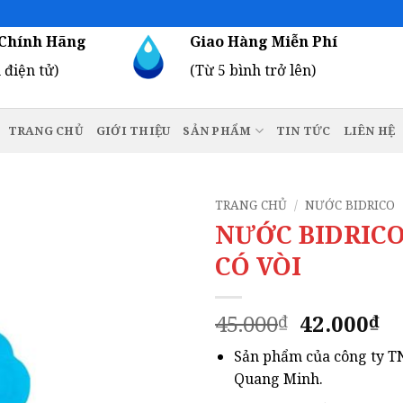
Chính Hãng
Giao Hàng Miễn Phí
 điện tử)
(Từ 5 bình trở lên)
TRANG CHỦ
GIỚI THIỆU
SẢN PHẨM
TIN TỨC
LIÊN HỆ
TRANG CHỦ
/
NƯỚC BIDRICO
NƯỚC BIDRICO
CÓ VÒI
Giá
G
45.000
42.000
₫
₫
gốc
h
Sản phẩm của công ty 
là:
tạ
Quang Minh.
45.000₫.
là