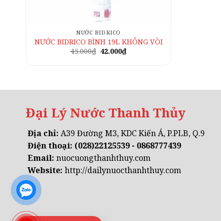
NƯỚC BIDRICO
NƯỚC BIDRICO BÌNH 19L KHÔNG VÒI
Giá
Giá
45.000
₫
42.000
₫
gốc
hiện
là:
tại
45.000₫.
là:
42.000₫.
Đại Lý Nước Thanh Thủy
Địa chỉ:
A39 Đường M3, KDC Kiến Á, P.PLB, Q.9
Điện thoại:
(028)22125539 - 0868777439
Email:
nuocuongthanhthuy.com
Website:
http://dailynuocthanhthuy.com