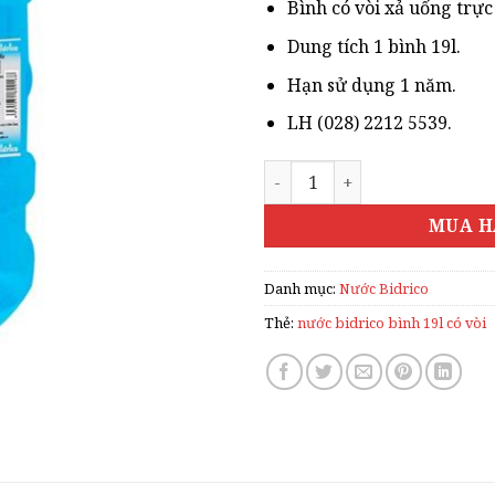
42
Bình có vòi xả uống trực 
Dung tích 1 bình 19l.
Hạn sử dụng 1 năm.
LH (028) 2212 5539.
NƯỚC BIDRICO BÌNH 19L CÓ
MUA H
Danh mục:
Nước Bidrico
Thẻ:
nước bidrico bình 19l có vòi